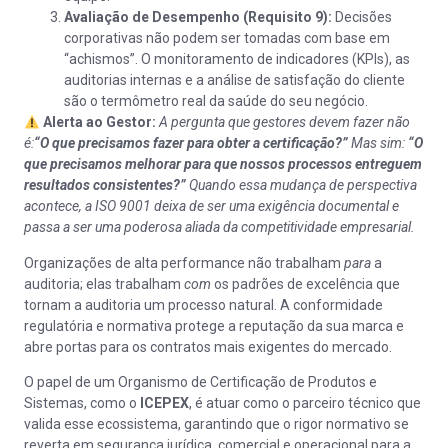
Avaliação de Desempenho (Requisito 9):
Decisões
corporativas não podem ser tomadas com base em
“achismos”. O monitoramento de indicadores (KPIs), as
auditorias internas e a análise de satisfação do cliente
são o termômetro real da saúde do seu negócio.
Alerta ao Gestor:
A pergunta que gestores devem fazer não
é:
“O que precisamos fazer para obter a certificação?”
Mas sim:
“O
que precisamos melhorar para que nossos processos entreguem
resultados consistentes?”
Quando essa mudança de perspectiva
acontece, a ISO 9001 deixa de ser uma exigência documental e
passa a ser uma poderosa aliada da competitividade empresarial.
Organizações de alta performance não trabalham
para
a
auditoria; elas trabalham
com
os padrões de excelência que
tornam a auditoria um processo natural. A conformidade
regulatória e normativa protege a reputação da sua marca e
abre portas para os contratos mais exigentes do mercado.
O papel de um Organismo de Certificação de Produtos e
Sistemas, como o
ICEPEX
, é atuar como o parceiro técnico que
valida esse ecossistema, garantindo que o rigor normativo se
reverta em segurança jurídica, comercial e operacional para a